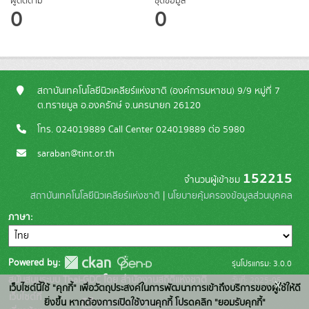
ผู้ติดตาม
ชุดข้อมูล
0
0
สถาบันเทคโนโลยีนิวเคลียร์แห่งชาติ (องค์การมหาชน) 9/9 หมู่ที่ 7
ต.ทรายมูล อ.องครักษ์ จ.นครนายก 26120
โทร. 024019889 Call Center 024019889 ต่อ 5980
saraban@tint.or.th
152215
จำนวนผู้เข้าชม
สถาบันเทคโนโลยีนิวเคลียร์แห่งชาติ
|
นโยบายคุ้มครองข้อมูลส่วนบุคคล
ภาษา
Powered by:
รุ่นโปรแกรม: 3.0.0
สนับสนุนระบบ Thai-GDC โดย สำนักงานสถิติแห่งชาติ
วันที่: 2025-05-
x
เว็บไซต์นี้ใช้ "คุกกี้" เพื่อวัตถุประสงค์ในการพัฒนาการเข้าถึงบริการของผู้ใช้ให้ดี
เว็บไซต์ที่
30
ยิ่งขึ้น หากต้องการเปิดใช้งานคุกกี้ โปรดคลิก "ยอมรับคุกกี้"
ระบบบัญชีข้อมูลภาครัฐ