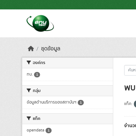
Skip to main content
ชุดข้อมูล
องค์กร
ทบ.
1
พบ 
กลุ่ม
ข้อมูลด้านบริการของสถาบันฯ
1
แท็ค:
แท็ค
จำนว
opendata
1