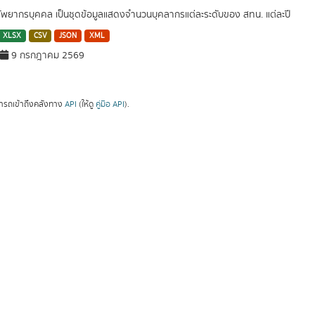
ัพยากรบุคคล เป็นชุดข้อมูลแสดงจำนวนบุคลากรแต่ละระดับของ สทน. แต่ละปี
XLSX
CSV
JSON
XML
9 กรกฎาคม 2569
ารถเข้าถึงคลังทาง
API
(ให้ดู
คู่มือ API
).