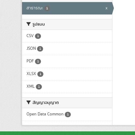
สาธารณะ
x
1
รูปแบบ
CSV
1
JSON
1
PDF
1
XLSX
1
XML
1
สัญญาอนุญาต
Open Data Common
1