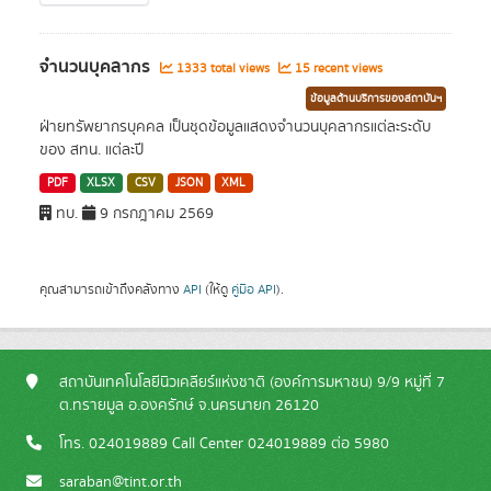
จำนวนบุคลากร
1333 total views
15 recent views
ข้อมูลด้านบริการของสถาบันฯ
ฝ่ายทรัพยากรบุคคล เป็นชุดข้อมูลแสดงจำนวนบุคลากรแต่ละระดับ
ของ สทน. แต่ละปี
PDF
XLSX
CSV
JSON
XML
ทบ.
9 กรกฎาคม 2569
คุณสามารถเข้าถึงคลังทาง
API
(ให้ดู
คู่มือ API
).
สถาบันเทคโนโลยีนิวเคลียร์แห่งชาติ (องค์การมหาชน) 9/9 หมู่ที่ 7
ต.ทรายมูล อ.องครักษ์ จ.นครนายก 26120
โทร. 024019889 Call Center 024019889 ต่อ 5980
saraban@tint.or.th