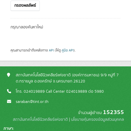
กรองผลลัพธ์
กรุณาลองค้นหาใหม่
คุณสามารถเข้าถึงคลังทาง
API
(ให้ดู
คู่มือ API
).
สถาบันเทคโนโลยีนิวเคลียร์แห่งชาติ (องค์การมหาชน) 9/9 หมู่ที่ 7
ต.ทรายมูล อ.องครักษ์ จ.นครนายก 26120
โทร. 024019889 Call Center 024019889 ต่อ 5980
saraban@tint.or.th
152355
จำนวนผู้เข้าชม
สถาบันเทคโนโลยีนิวเคลียร์แห่งชาติ
|
นโยบายคุ้มครองข้อมูลส่วนบุคคล
ภาษา