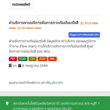
กรองผลลัพธ์
ค่าบริการงานบริการจัดการกากกัมมันตรังสี
3112 total
views
16 recent views
ข้อมูลตามภารกิจของสถาบันฯ
ฝ่ายจัดการกากกัมมันตรังสี ข้อมูลอัตราค่าบริการ และแผนภูมิการ
ทำงาน (Flow chart) การให้บริการจัดการกากกัมมันตรังสี ศูนย์
จัดการกากมันตรังสี ของ สทน.
PDF
XLSX
CSV
JSON
XML
จก.
9 กรกฎาคม 2569
คุณสามารถเข้าถึงคลังทาง
API
(ให้ดู
คู่มือ API
).
สถาบันเทคโนโลยีนิวเคลียร์แห่งชาติ (องค์การมหาชน) 9/9 หมู่ที่ 7
ต.ทรายมูล อ.องครักษ์ จ.นครนายก 26120