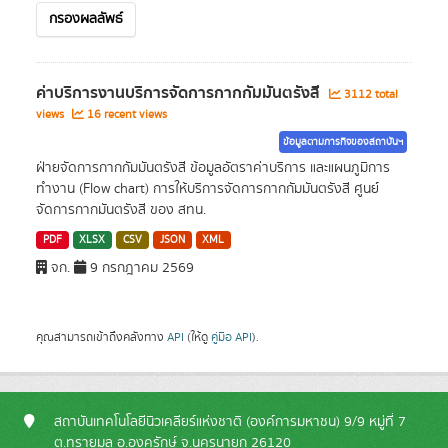
กรองผลลัพธ์
ค่าบริการงานบริการจัดการกากกัมมันตรังสี
3112 total
views
16 recent views
ข้อมูลตามภารกิจของสถาบันฯ
ฝ่ายจัดการกากกัมมันตรังสี ข้อมูลอัตราค่าบริการ และแผนภูมิการ
ทำงาน (Flow chart) การให้บริการจัดการกากกัมมันตรังสี ศูนย์
จัดการกากมันตรังสี ของ สทน.
PDF
XLSX
CSV
JSON
XML
จก.
9 กรกฎาคม 2569
คุณสามารถเข้าถึงคลังทาง
API
(ให้ดู
คู่มือ API
).
สถาบันเทคโนโลยีนิวเคลียร์แห่งชาติ (องค์การมหาชน) 9/9 หมู่ที่ 7
ต.ทรายมูล อ.องครักษ์ จ.นครนายก 26120