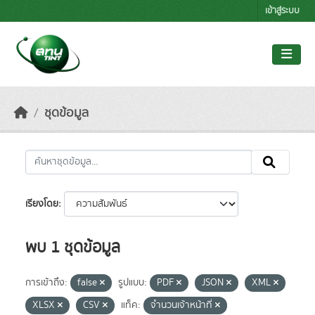
Skip to main content
เข้าสู่ระบบ
ชุดข้อมูล
เรียงโดย
พบ 1 ชุดข้อมูล
การเข้าถึง:
false
รูปแบบ:
PDF
JSON
XML
XLSX
CSV
แท็ค:
จำนวนเจ้าหน้าที่