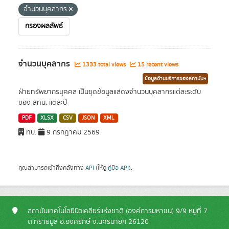
จำนวนบุคลากร
กรองผลลัพธ์
จำนวนบุคลากร
1333 total views
15 recent views
ข้อมูลด้านบริการของสถาบันฯ
ฝ่ายทรัพยากรบุคคล เป็นชุดข้อมูลแสดงจำนวนบุคลากรแต่ละระดับ
ของ สทน. แต่ละปี
PDF
XLSX
CSV
JSON
XML
ทบ.
9 กรกฎาคม 2569
คุณสามารถเข้าถึงคลังทาง
API
(ให้ดู
คู่มือ API
).
สถาบันเทคโนโลยีนิวเคลียร์แห่งชาติ (องค์การมหาชน) 9/9 หมู่ที่ 7
ต.ทรายมูล อ.องครักษ์ จ.นครนายก 26120